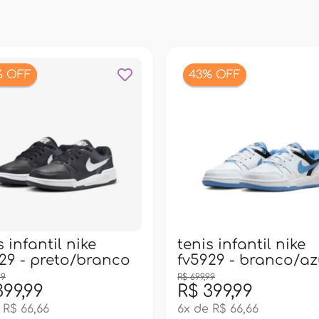
% OFF
43% OFF
s infantil nike
tenis infantil nike
29 - preto/branco
fv5929 - branco/az
99
R$ 699,99
399,99
R$ 399,99
 R$ 66,66
6x de R$ 66,66