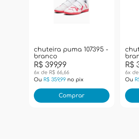
chuteira puma 107395 -
chut
branco
bra
R$ 399,99
R$ 
6x de R$ 66,66
6x de
Ou
R$ 359,99
no pix
Ou
R
Comprar