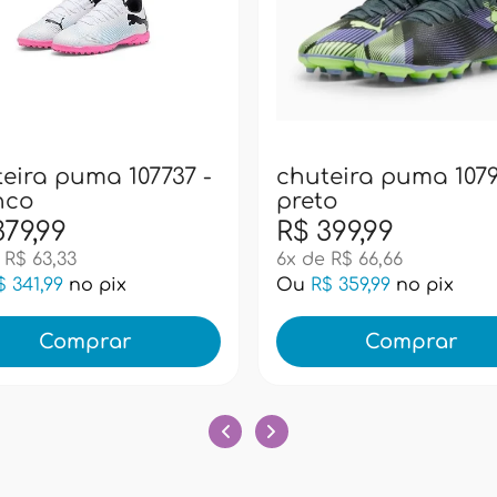
eira puma 107737 -
chuteira puma 1079
nco
preto
379,99
R$ 399,99
 R$ 63,33
6x de R$ 66,66
$ 341,99
no pix
Ou
R$ 359,99
no pix
Comprar
Comprar