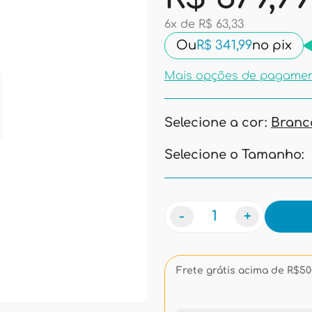
6x de R$ 63,33
Ou
R$ 341,99
no pix
Mais opções de pagame
Selecione a cor:
Branc
Selecione o Tamanho:
-
+
Frete grátis acima de R$500