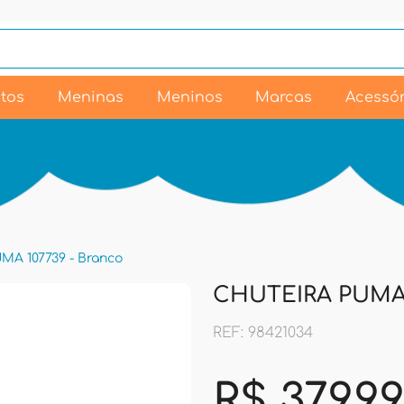
tos
Meninas
Meninos
Marcas
Acessór
A 107739 - Branco
CHUTEIRA PUMA 1
REF: 98421034
R$ 379,9