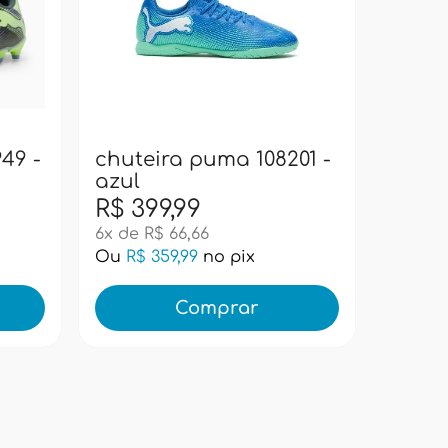
chute
azul
49 -
chuteira puma 108201 -
azul
R$ 399,99
R$ 37
6x de R$ 66,66
6x de R
Ou
R$ 359,99
no pix
Ou
R$ 
Comprar