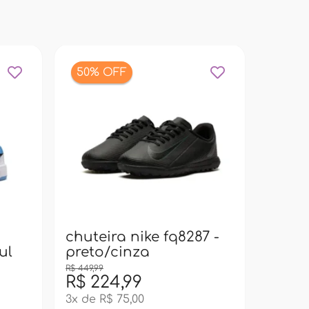
50% OFF
bolsa
pacif
super
chuteira nike fq8287 -
ul
preto/cinza
R$ 449,99
R$ 224,99
R$ 99
3x de R$ 75,00