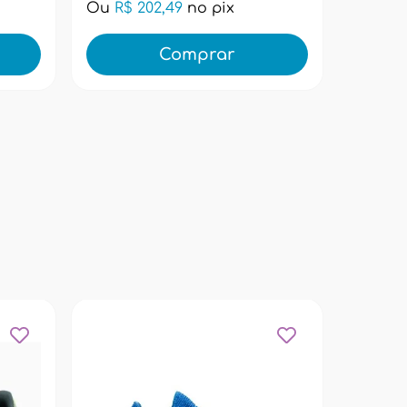
Ou
R$ 202,49
no pix
Ou
R$ 
Comprar