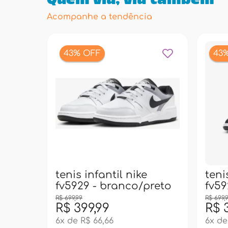
Quem viu, viu também
Acompanhe a tendência
43% OFF
43
tenis infantil nike
teni
fv5929 - branco/preto
fv59
R$ 699,99
R$ 699,
R$ 399,99
R$ 
6x de R$ 66,66
6x de