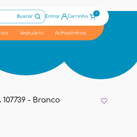
0
Buscar
Entrar
Carrinho
ios
Vestuário
Achadinhos
07739 - Branco
9