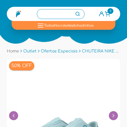
0
se
Todos
Novidades
Achadinhos
Home
Outlet
Ofertas Especiais
CHUTEIRA NIKE FQ8291 - Azul
50% OFF