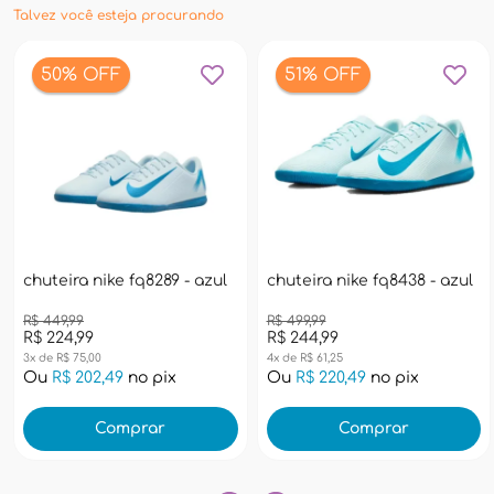
Talvez você esteja procurando
50% OFF
51% OFF
chuteira nike fq8289 - azul
chuteira nike fq8438 - azul
R$ 449,99
R$ 499,99
R$ 224,99
R$ 244,99
3x de R$ 75,00
4x de R$ 61,25
Ou
R$ 202,49
no pix
Ou
R$ 220,49
no pix
Comprar
Comprar