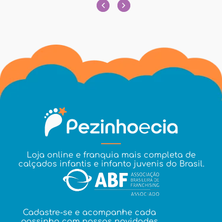
Loja online e franquia mais completa de
calçados infantis e infanto juvenis do Brasil.
Cadastre-se e acompanhe cada
passinho com nossas novidades