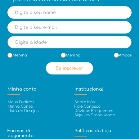
Menina
Menino
Ambos
Se inscrever
Minha conta
Institucional
Meus Pedidos
Sobre Nós
Minha Conta
Fale Conosco
Lista de Desejos
Dúvidas Frequentes
Seja um Franqueado
Formas de
Políticas da Loja
pagamento