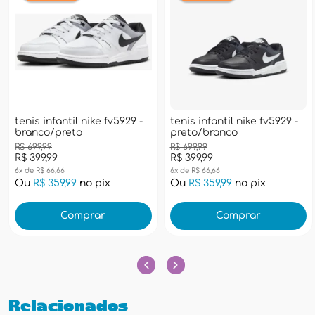
tenis infantil nike fv5929 -
tenis infantil nike fv5929 -
branco/preto
preto/branco
R$ 699,99
R$ 699,99
R$ 399,99
R$ 399,99
6x de R$ 66,66
6x de R$ 66,66
Ou
R$ 359,99
no pix
Ou
R$ 359,99
no pix
Comprar
Comprar
Relacionados