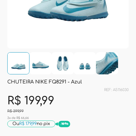
CHUTEIRA NIKE FQ8291 - Azul
REF: A5116030
R$ 199,99
R$ 399,99
3x de R$ 66,66
Ou
R$ 179,99
no pix
-
10%