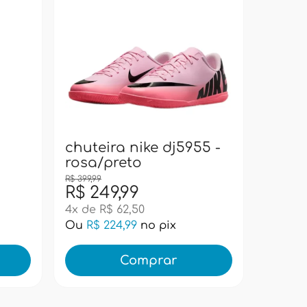
chute
rosa/
chuteira nike dj5955 -
rosa/preto
R$ 399,99
R$ 399,99
R$ 249,99
R$ 29
4x de R$ 62,50
5x de R
Ou
R$ 224,99
no pix
Ou
R$ 
Comprar