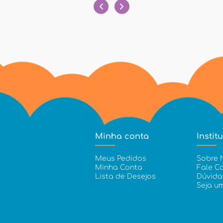
Minha conta
Instit
Meus Pedidos
Sobre 
Minha Conta
Fale C
Lista de Desejos
Dúvida
Seja u