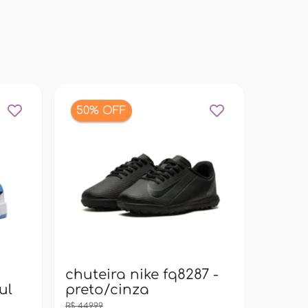
50% OFF
bolsa
pacif
super
chuteira nike fq8287 -
ul
preto/cinza
R$ 449,99