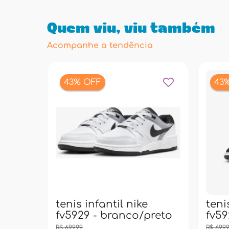
Quem viu, viu também
Acompanhe a tendência
43% OFF
43
tenis infantil nike
teni
fv5929 - branco/preto
fv59
R$ 699,99
R$ 699,