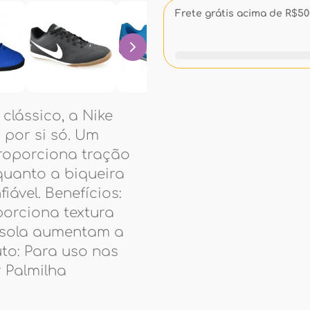
Frete grátis acima de R$500
 clássico, a Nike
 por si só. Um
roporciona tração
quanto a biqueira
ável. Benefícios:
orciona textura
essola aumentam a
uto: Para uso nas
r Palmilha