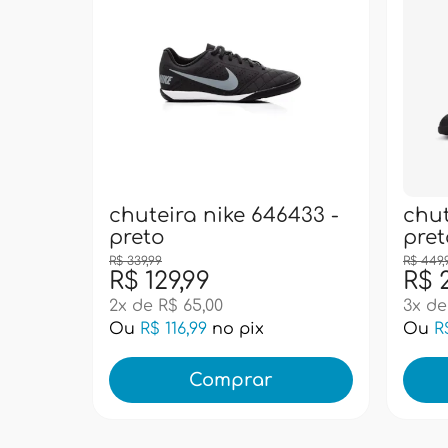
chuteira nike 646433 -
chut
preto
pret
R$ 339,99
R$ 449,
R$ 129,99
R$ 
2x de R$ 65,00
3x de
Ou
R$ 116,99
no pix
Ou
R
Comprar