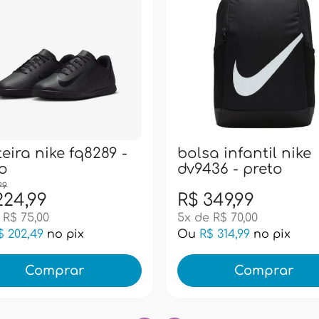
eira nike fq8289 -
bolsa infantil nike
o
dv9436 - preto
99
224,99
R$ 349,99
 R$ 75,00
5x de R$ 70,00
$ 202,49
no pix
Ou
R$ 314,99
no pix
Comprar
Comprar