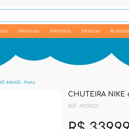
tos
Meninas
Meninos
Marcas
Acessór
E 646433 - Preto
CHUTEIRA NIKE 6
REF: 49376037
R$ 339,9