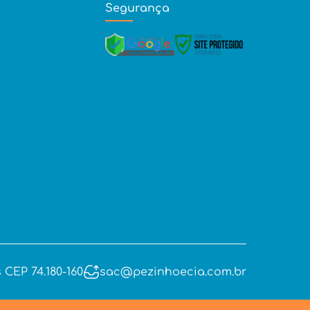
Segurança
 CEP 74.180-160
sac@pezinhoecia.com.br