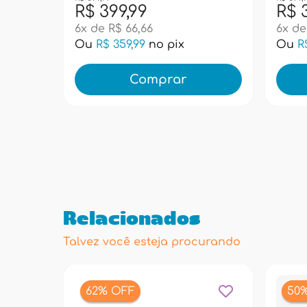
R$ 399,99
R$ 
6x de R$ 66,66
6x de
Ou
R$ 359,99
no pix
Ou
R
Comprar
Relacionados
Talvez você esteja procurando
62% OFF
50