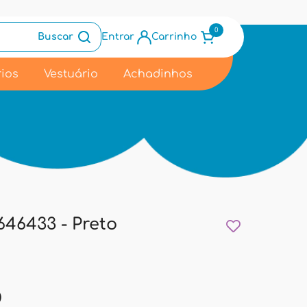
0
Buscar
Entrar
Carrinho
ios
Vestuário
Achadinhos
46433 - Preto
9