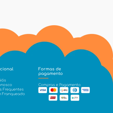
ucional
Formas de
pagamento
Nós
onosco
Compras e Pagamento
s Frequentes
m Franqueado