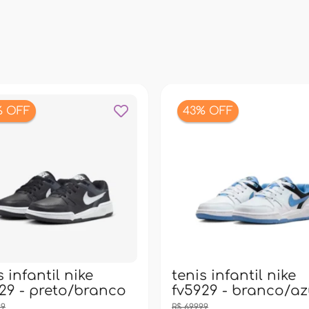
% OFF
43% OFF
s infantil nike
tenis infantil nike
29 - preto/branco
fv5929 - branco/az
99
R$ 699,99