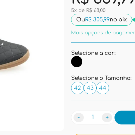
5x de R$ 68,00
Ou
R$ 305,99
no pix
Mais opções de pagame
Selecione a cor:
Selecione o Tamanho:
42
43
44
-
+