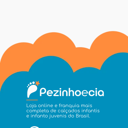
Loja online e franquia mais
completa de calçados infantis
e infanto juvenis do Brasil.