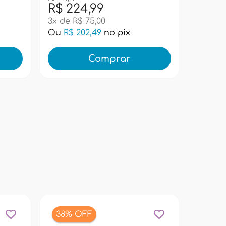
R$ 224,99
R$ 99
3x de R$ 75,00
Ou
R$ 202,49
no pix
Ou
R$ 
Comprar
38% OFF
25% 