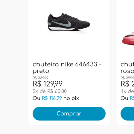
chuteira nike 646433 -
chut
preto
rosa
R$ 339,99
R$ 399,
R$ 129,99
R$ 
2x de R$ 65,00
4x de
Ou
R$ 116,99
no pix
Ou
R
Comprar