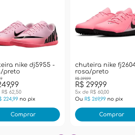
eira nike dj5955 -
chuteira nike fj2604
/preto
rosa/preto
99
R$ 399,99
249,99
R$ 299,99
 R$ 62,50
5x de R$ 60,00
$ 224,99
no pix
Ou
R$ 269,99
no pix
Comprar
Comprar