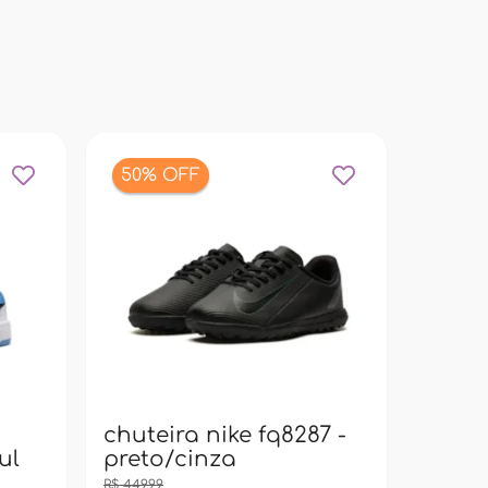
50% OFF
bolsa
pacif
super
chuteira nike fq8287 -
ul
preto/cinza
R$ 449,99