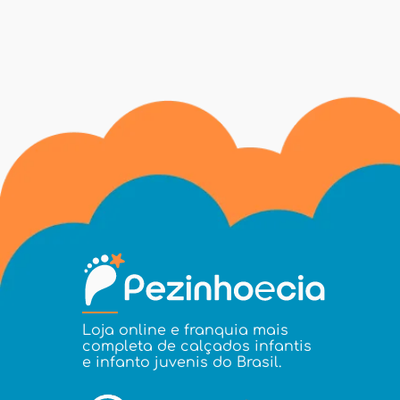
Loja online e franquia mais
completa de calçados infantis
e infanto juvenis do Brasil.