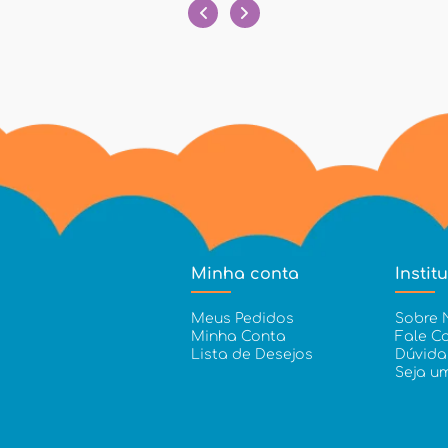
Minha conta
Instit
Meus Pedidos
Sobre 
Minha Conta
Fale C
Lista de Desejos
Dúvida
Seja u