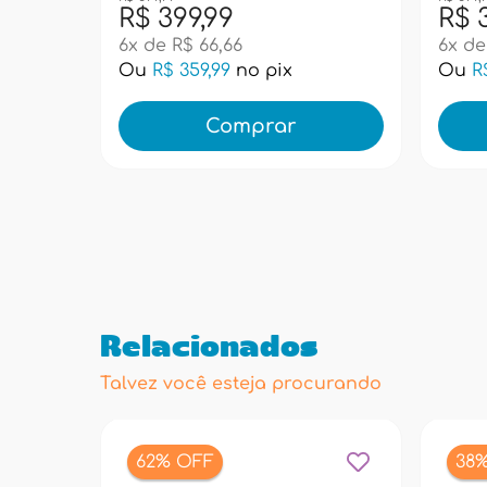
R$ 399,99
R$ 
6x de R$ 66,66
6x de
Ou
R$ 359,99
no pix
Ou
R
Comprar
Relacionados
Talvez você esteja procurando
62% OFF
38