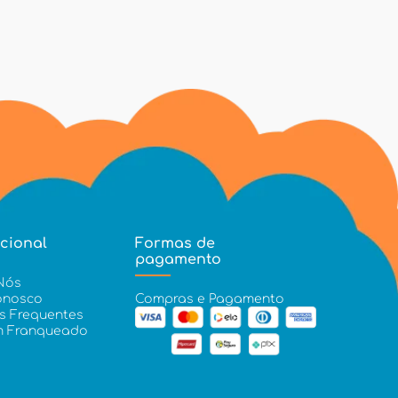
ucional
Formas de
pagamento
Nós
onosco
Compras e Pagamento
s Frequentes
m Franqueado