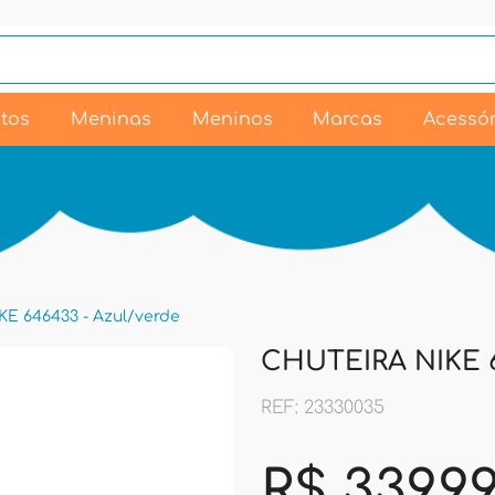
tos
Meninas
Meninos
Marcas
Acessór
E 646433 - Azul/verde
CHUTEIRA NIKE 6
REF: 23330035
R$ 339,9