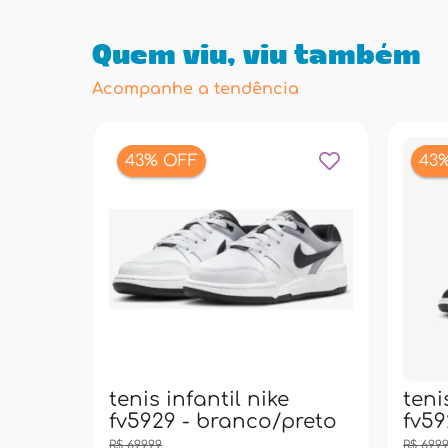
Quem viu, viu também
Acompanhe a tendência
43% OFF
43
tenis infantil nike
teni
fv5929 - branco/preto
fv59
R$ 699,99
R$ 699,