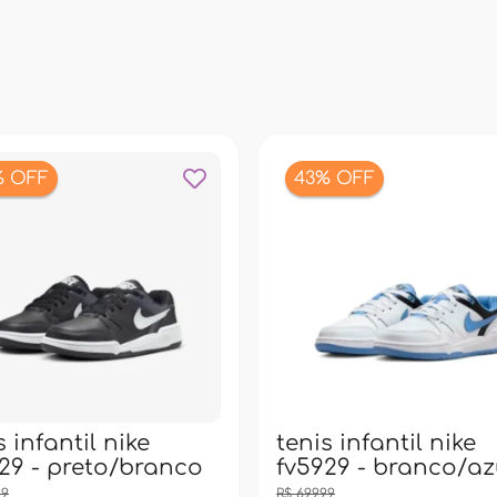
% OFF
43% OFF
s infantil nike
tenis infantil nike
29 - preto/branco
fv5929 - branco/az
99
R$ 699,99