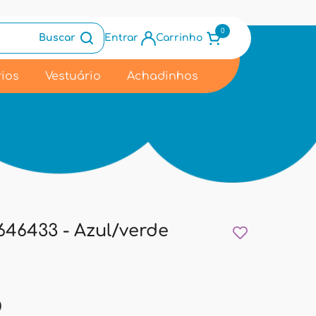
0
Buscar
Entrar
Carrinho
ios
Vestuário
Achadinhos
46433 - Azul/verde
9