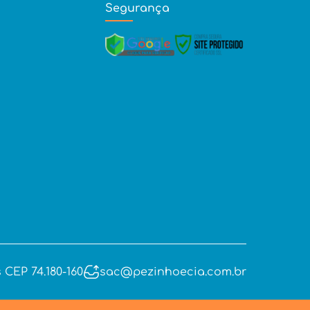
Segurança
 CEP 74.180-160
sac@pezinhoecia.com.br