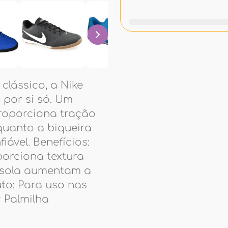
 clássico, a Nike
 por si só. Um
roporciona tração
quanto a biqueira
ável. Benefícios:
orciona textura
essola aumentam a
uto: Para uso nas
r Palmilha