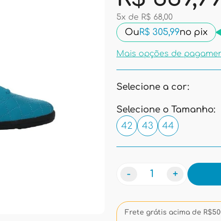
5x de R$ 68,00
Ou
R$ 305,99
no pix
Mais opções de pagame
Selecione a cor:
Selecione o Tamanho:
42
43
44
-
+
Frete grátis acima de R$500