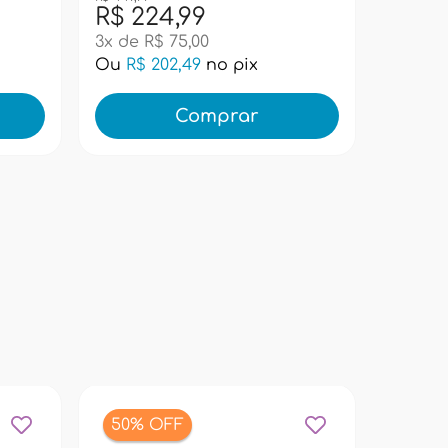
R$ 224,99
R$ 99
3x de R$ 75,00
Ou
R$ 202,49
no pix
Ou
R$ 
Comprar
50% OFF
11% 