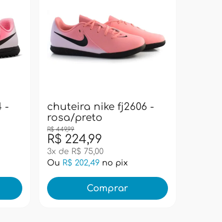
chutei
verd
 -
chuteira nike fj2606 -
rosa/preto
R$ 449,99
R$ 449,99
R$ 224,99
R$ 39
3x de R$ 75,00
6x de R
Ou
R$ 202,49
no pix
Ou
R$ 
Comprar