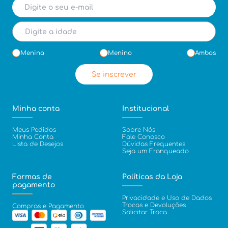
Menina
Menino
Ambos
Se inscrever
Minha conta
Institucional
Meus Pedidos
Sobre Nós
Minha Conta
Fale Conosco
Lista de Desejos
Dúvidas Frequentes
Seja um Franqueado
Formas de
Políticas da Loja
pagamento
Privacidade e Uso de Dados
Trocas e Devoluções
Compras e Pagamento
Solicitar Troca