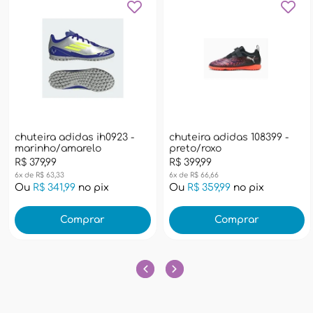
chuteira adidas ih0923 -
chuteira adidas 108399 -
marinho/amarelo
preto/roxo
R$ 379,99
R$ 399,99
6x de R$ 63,33
6x de R$ 66,66
Ou
R$ 341,99
no pix
Ou
R$ 359,99
no pix
Comprar
Comprar