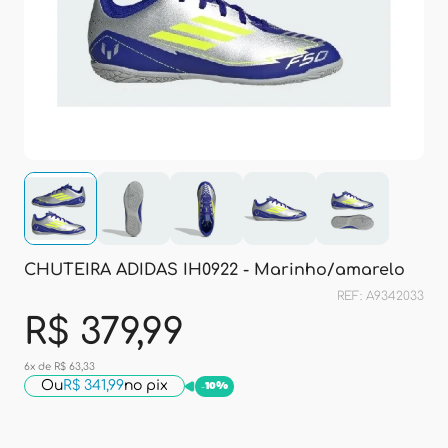
CHUTEIRA ADIDAS IH0922 - Marinho/amarelo
REF: A9342033
R$ 379,99
6x de R$ 63,33
Ou
R$ 341,99
no pix
-
10%