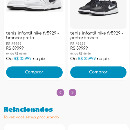
tenis infantil nike fv5929 -
tenis infantil nike fv5929 -
branco/preto
preto/branco
R$ 699,99
R$ 699,99
R$ 399,99
R$ 399,99
6x de R$ 66,66
6x de R$ 66,66
Ou
R$ 359,99
no pix
Ou
R$ 359,99
no pix
Comprar
Comprar
Relacionados
Talvez você esteja procurando