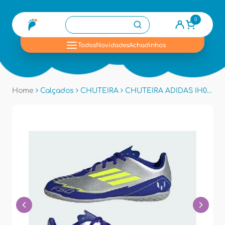
0
se
Todos
Novidades
Achadinhos
Home
Calçados
CHUTEIRA
CHUTEIRA ADIDAS IH0922 - Marinho/amarelo