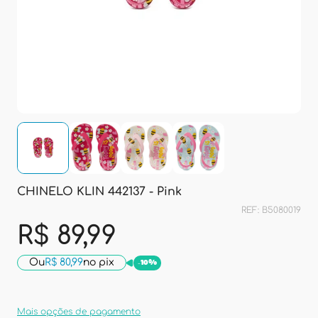
CHINELO KLIN 442137 - Pink
REF: B5080019
R$ 89,99
Ou
R$ 80,99
no pix
-
10%
Mais opções de pagamento