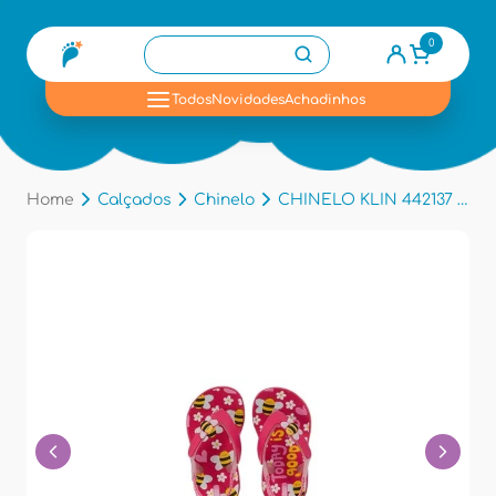
0
se
Todos
Novidades
Achadinhos
Home
Calçados
Chinelo
CHINELO KLIN 442137 - Pink