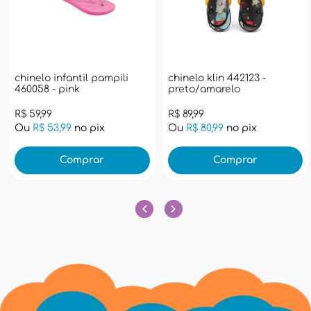
chinelo infantil pampili
chinelo klin 442123 -
460058 - pink
preto/amarelo
R$ 59,99
R$ 89,99
Ou
R$ 53,99
no pix
Ou
R$ 80,99
no pix
Comprar
Comprar