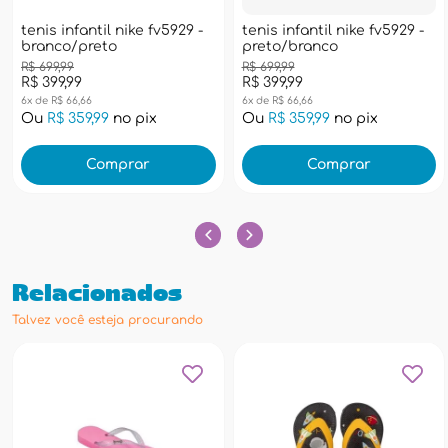
tenis infantil nike fv5929 -
tenis infantil nike fv5929 -
branco/preto
preto/branco
R$ 699,99
R$ 699,99
R$ 399,99
R$ 399,99
6x de R$ 66,66
6x de R$ 66,66
Ou
R$ 359,99
no pix
Ou
R$ 359,99
no pix
Comprar
Comprar
Relacionados
Talvez você esteja procurando