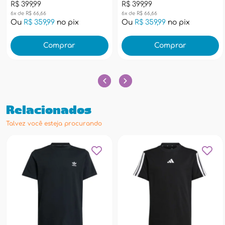
R$ 399,99
R$ 399,99
6x de R$ 66,66
6x de R$ 66,66
Ou
R$ 359,99
no pix
Ou
R$ 359,99
no pix
Comprar
Comprar
Relacionados
Talvez você esteja procurando