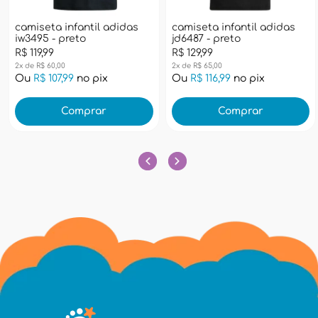
camiseta infantil adidas
camiseta infantil adidas
iw3495 - preto
jd6487 - preto
R$ 119,99
R$ 129,99
2x de R$ 60,00
2x de R$ 65,00
Ou
R$ 107,99
no pix
Ou
R$ 116,99
no pix
Comprar
Comprar