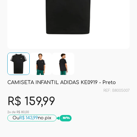
CAMISETA INFANTIL ADIDAS KE0919 - Preto
REF: B8005007
R$ 159,99
2x de R$ 80,00
Ou
R$ 143,99
no pix
-
10%