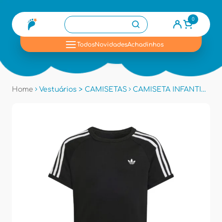
0
se
Todos
Novidades
Achadinhos
Home
Vestuários > CAMISETAS
CAMISETA INFANTIL ADIDAS KE0919 - Preto