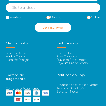
Menina
Menino
Ambos
Se inscrever
Minha conta
Institucional
Meus Pedidos
Sobre Nós
Minha Conta
Fale Conosco
Lista de Desejos
Dúvidas Frequentes
Seja um Franqueado
Formas de
Políticas da Loja
pagamento
Privacidade e Uso de Dados
Trocas e Devoluções
Compras e Pagamento
Solicitar Troca