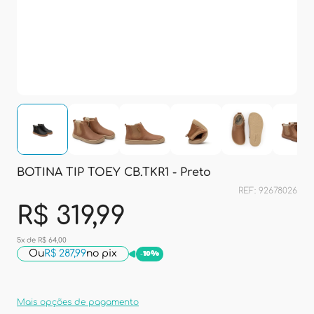
BOTINA TIP TOEY CB.TKR1 - Preto
REF: 92678026
R$ 319,99
5x de R$ 64,00
Ou
R$ 287,99
no pix
-
10%
Mais opções de pagamento