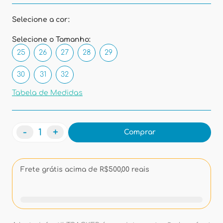
Selecione a cor:
Selecione o Tamanho:
25
26
27
28
29
30
31
32
Tabela de Medidas
-
+
Comprar
Frete grátis acima de R$500,00 reais