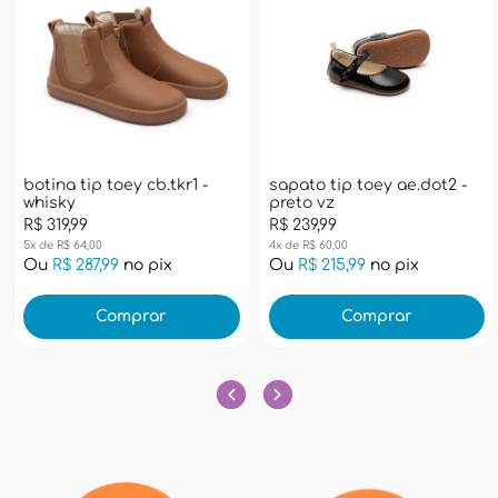
botina tip toey cb.tkr1 -
sapato tip toey ae.dot2 -
whisky
preto vz
R$ 319,99
R$ 239,99
5x de R$ 64,00
4x de R$ 60,00
Ou
R$ 287,99
no pix
Ou
R$ 215,99
no pix
Comprar
Comprar