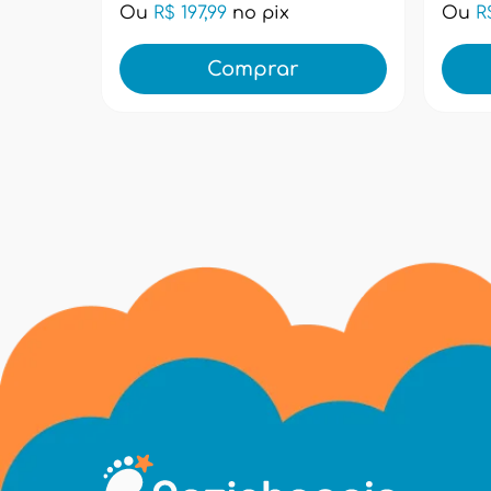
Ou
R$ 197,99
no pix
Ou
R
Comprar