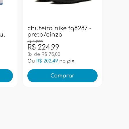
bolsa
pacif
super
chuteira nike fq8287 -
ul
preto/cinza
R$ 449,99
R$ 224,99
R$ 99
3x de R$ 75,00
Ou
R$ 202,49
no pix
Ou
R$ 
Comprar