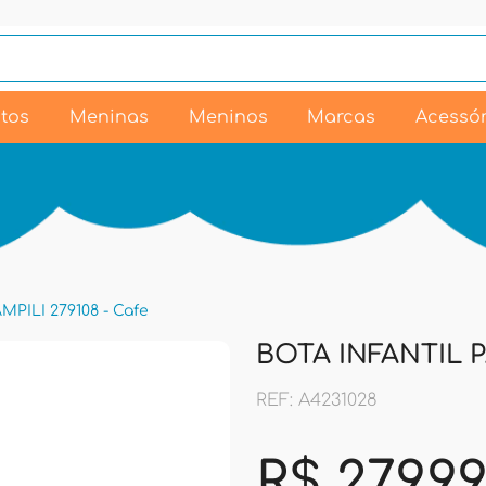
tos
Meninas
Meninos
Marcas
Acessór
PILI 279108 - Cafe
BOTA INFANTIL PA
REF: A4231028
R$ 279,9