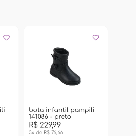
bota 
14108
li
bota infantil pampili
141086 - preto
R$ 229,99
R$ 21
3x de R$ 76,66
3x de R