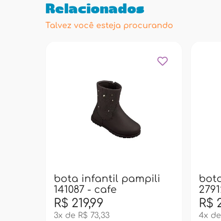
Relacionados
Talvez você esteja procurando
bota infantil pampili
bota
141087 - cafe
2791
R$ 219,99
R$ 
3x de R$ 73,33
4x de