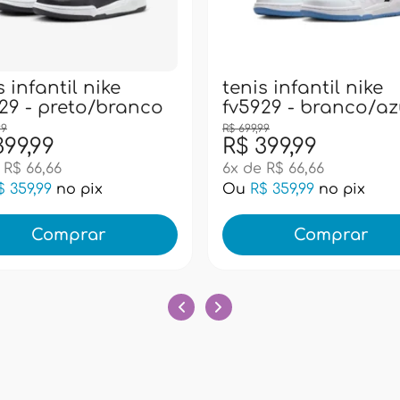
s infantil nike
tenis infantil nike
29 - preto/branco
fv5929 - branco/az
99
R$ 699,99
399,99
R$ 399,99
 R$ 66,66
6x de R$ 66,66
$ 359,99
no pix
Ou
R$ 359,99
no pix
Comprar
Comprar