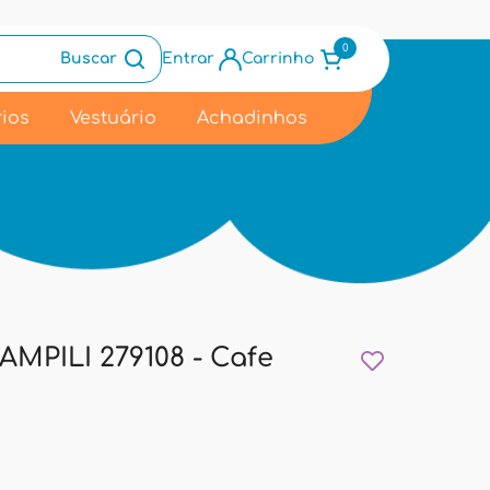
0
Buscar
Entrar
Carrinho
ios
Vestuário
Achadinhos
MPILI 279108 - Cafe
9