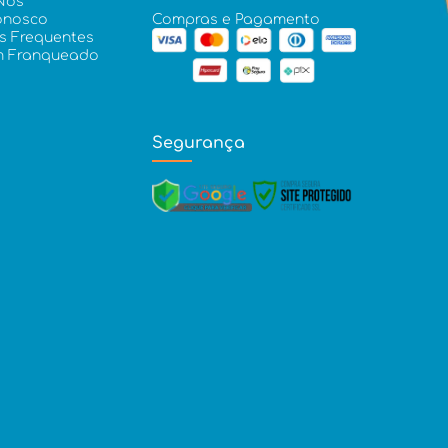
Nós
onosco
Compras e Pagamento
s Frequentes
m Franqueado
Segurança