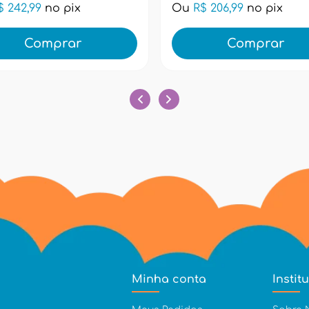
$ 242,99
no pix
Ou
R$ 206,99
no pix
Comprar
Comprar
Minha conta
Instit