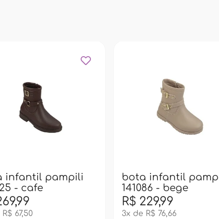
 infantil pampili
bota infantil pampi
25 - cafe
141086 - bege
269,99
R$ 229,99
 R$ 67,50
3x de R$ 76,66