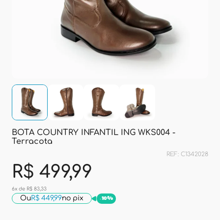
BOTA COUNTRY INFANTIL ING WKS004 -
Terracota
REF: C1342028
R$ 499,99
6x de R$ 83,33
Ou
R$ 449,99
no pix
-
10%