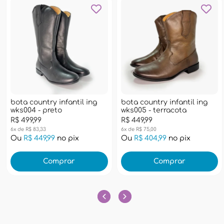
bota country infantil ing
bota country infantil ing
wks004 - preto
wks005 - terracota
R$ 499,99
R$ 449,99
6x de R$ 83,33
6x de R$ 75,00
Ou
R$ 449,99
no pix
Ou
R$ 404,99
no pix
Comprar
Comprar