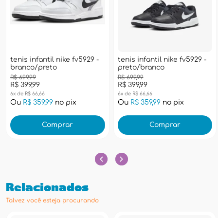
tenis infantil nike fv5929 -
tenis infantil nike fv5929 -
branco/preto
preto/branco
R$ 699,99
R$ 699,99
R$ 399,99
R$ 399,99
6x de R$ 66,66
6x de R$ 66,66
Ou
R$ 359,99
no pix
Ou
R$ 359,99
no pix
Comprar
Comprar
Relacionados
Talvez você esteja procurando