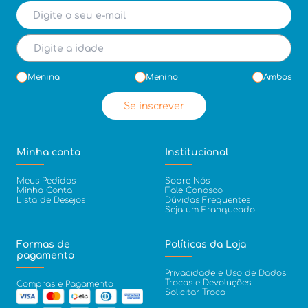
Menina
Menino
Ambos
Se inscrever
Minha conta
Institucional
Meus Pedidos
Sobre Nós
Minha Conta
Fale Conosco
Lista de Desejos
Dúvidas Frequentes
Seja um Franqueado
Formas de
Políticas da Loja
pagamento
Privacidade e Uso de Dados
Trocas e Devoluções
Compras e Pagamento
Solicitar Troca