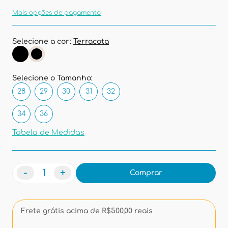
Mais opções de pagamento
Selecione a cor:
Terracota
Selecione o Tamanho:
28
29
30
31
32
34
36
Tabela de Medidas
-
+
Comprar
Frete grátis acima de R$500,00 reais