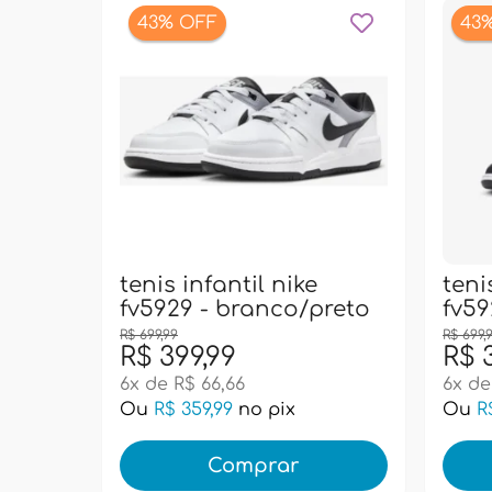
43% OFF
43
tenis infantil nike
teni
fv5929 - branco/preto
fv59
R$ 699,99
R$ 699,
R$ 399,99
R$ 
6x de R$ 66,66
6x de
Ou
R$ 359,99
no pix
Ou
R
Comprar