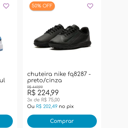
50% OFF
bolsa
pacif
super
chuteira nike fq8287 -
ul
preto/cinza
R$ 449,99
R$ 224,99
R$ 99
3x de R$ 75,00
Ou
R$ 202,49
no pix
Ou
R$ 
Comprar