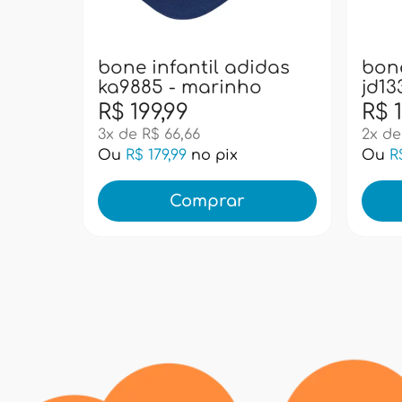
bone infantil adidas
bone
ka9885 - marinho
jd13
R$ 199,99
R$ 1
3x de R$ 66,66
2x de
Ou
R$ 179,99
no pix
Ou
R
Comprar