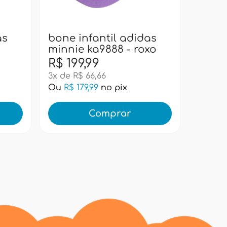
camis
adida
as
bone infantil adidas
minnie ka9888 - roxo
ret
R$ 199,99
R$ 11
3x de R$ 66,66
2x de R
Ou
R$ 179,99
no pix
Ou
R$ 
Comprar