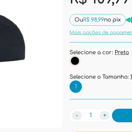
Ou
R$ 98,99
no pix
Mais opções de pagame
Selecione a cor:
Preto
Selecione o Tamanho:
1
-
+