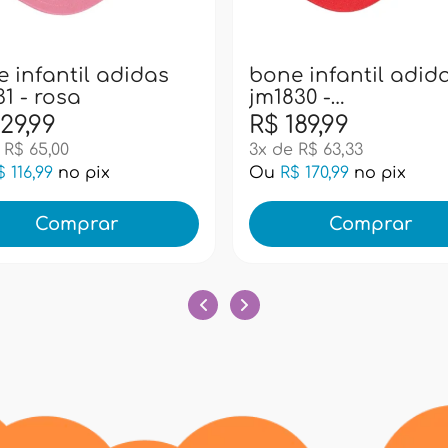
 infantil adidas
bone infantil adid
31 - rosa
jm1830 -
vermelho/branco/p
29,99
R$ 189,99
 R$ 65,00
3x de R$ 63,33
$ 116,99
no pix
Ou
R$ 170,99
no pix
Comprar
Comprar