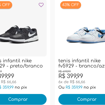
% OFF
43% OFF
s infantil nike
tenis infantil nike
29 - preto/branco
fv5929 - branco/az
99
R$ 699,99
399,99
R$ 399,99
 R$ 66,66
6x de R$ 66,66
$ 359,99
no pix
Ou
R$ 359,99
no pix
Comprar
Comprar