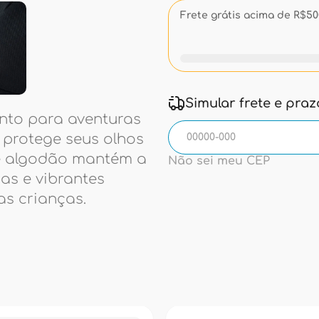
Frete grátis acima de R$500
Simular frete e pra
onto para aventuras
 protege seus olhos
de algodão mantém a
Não sei meu CEP
das e vibrantes
as crianças.