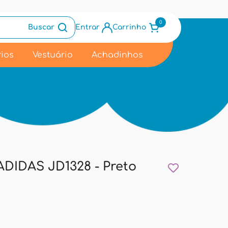
0
Buscar
Entrar
Carrinho
ios
Vestuário
Achadinhos
DIDAS JD1328 - Preto