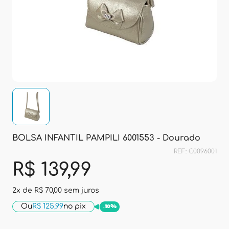
BOLSA INFANTIL PAMPILI 6001553 - Dourado
REF: C0096001
R$ 139,99
2x de
R$ 70,00
sem juros
Ou
R$ 125,99
no pix
-
10%