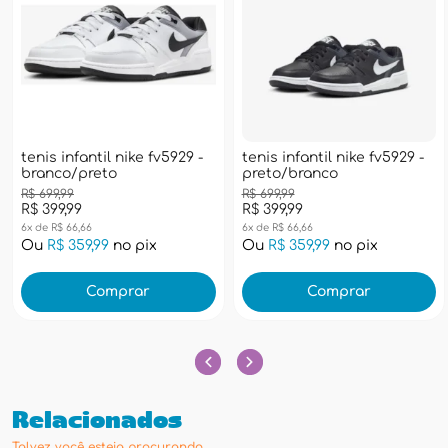
tenis infantil nike fv5929 -
tenis infantil nike fv5929 -
branco/preto
preto/branco
R$ 699,99
R$ 699,99
R$ 399,99
R$ 399,99
6x de R$ 66,66
6x de R$ 66,66
Ou
R$ 359,99
no pix
Ou
R$ 359,99
no pix
Comprar
Comprar
Relacionados
Talvez você esteja procurando