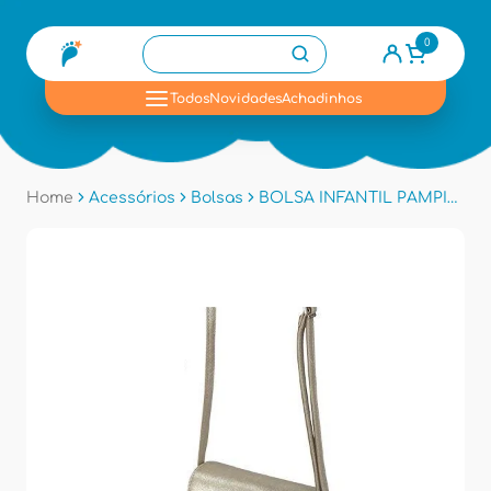
0
se
Todos
Novidades
Achadinhos
Home
Acessórios
Bolsas
BOLSA INFANTIL PAMPILI 6001553 - Dourado