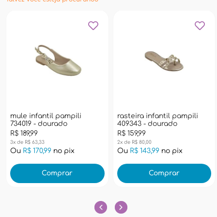
mule infantil pampili
rasteira infantil pampili
734019 - dourado
409343 - dourado
R$ 189,99
R$ 159,99
3x de R$ 63,33
2x de R$ 80,00
Ou
R$ 170,99
no pix
Ou
R$ 143,99
no pix
Comprar
Comprar