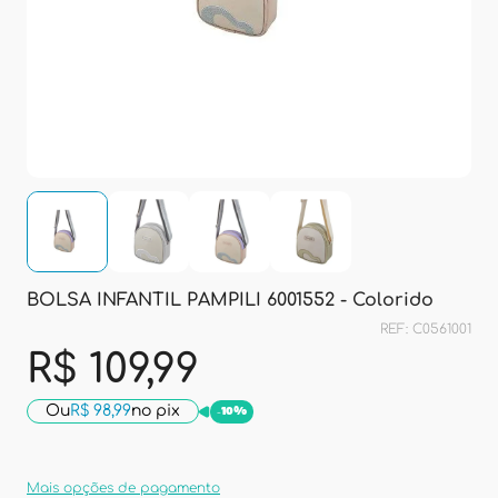
BOLSA INFANTIL PAMPILI 6001552 - Colorido
REF: C0561001
R$ 109,99
Ou
R$ 98,99
no pix
-
10%
Mais opções de pagamento