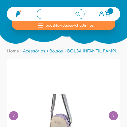
0
se
Todos
Novidades
Achadinhos
Home
Acessórios
Bolsas
BOLSA INFANTIL PAMPILI 6001552 - Colorido