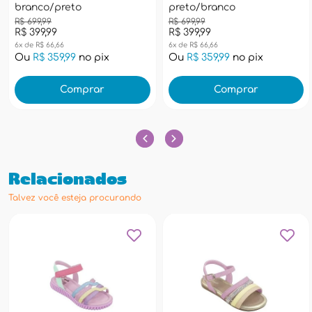
branco/preto
preto/branco
R$ 699,99
R$ 699,99
R$ 399,99
R$ 399,99
6x de R$ 66,66
6x de R$ 66,66
Ou
R$ 359,99
no pix
Ou
R$ 359,99
no pix
Comprar
Comprar
Relacionados
Talvez você esteja procurando