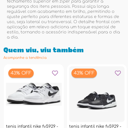
fechamento superior em zíper para garantir a
segurança dos itens pessoais. Possui alça longa
regulável com acabamento em brilho, permitindo o
ajuste perfeito para diferentes estaturas e formas de
uso, seja lateral ou transversal. O detalhe frontal com
aplicação em relevo adiciona um toque especial de
estilo, tornando o acessório indispensável para o dia
a dia.
Quem viu, viu também
Acompanhe a tendência
43% OFF
43% OFF
tenis infantil nike fv5929 -
tenis infantil nike fv5929 -