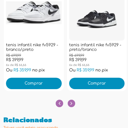
tenis infantil nike fv5929 -
tenis infantil nike fv5929 -
branco/preto
preto/branco
R$ 699,99
R$ 699,99
R$ 399,99
R$ 399,99
6x de R$ 66,66
6x de R$ 66,66
Ou
R$ 359,99
no pix
Ou
R$ 359,99
no pix
Comprar
Comprar
Relacionados
Talvez você esteja procurando