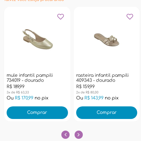
mule infantil pampili
rasteira infantil pampili
734019 - dourado
409343 - dourado
R$ 189,99
R$ 159,99
3x de R$ 63,33
2x de R$ 80,00
Ou
R$ 170,99
no pix
Ou
R$ 143,99
no pix
Comprar
Comprar