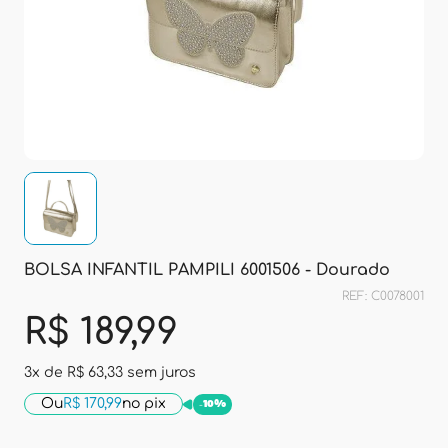
BOLSA INFANTIL PAMPILI 6001506 - Dourado
REF: C0078001
R$ 189,99
3x de
R$ 63,33
sem juros
Ou
R$ 170,99
no pix
-
10%