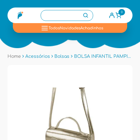
0
se
Todos
Novidades
Achadinhos
Home
Acessórios
Bolsas
BOLSA INFANTIL PAMPILI 6001506 - Dourado