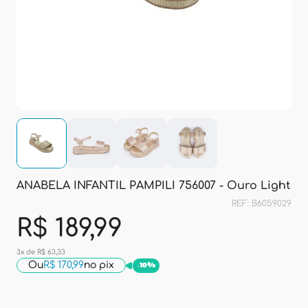
ANABELA INFANTIL PAMPILI 756007 - Ouro Light
REF: B6059029
R$ 189,99
3x de R$ 63,33
Ou
R$ 170,99
no pix
-
10%