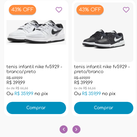
43% OFF
43% OFF
tenis infantil nike fv5929 -
tenis infantil nike fv5929 -
branco/preto
preto/branco
R$ 699,99
R$ 699,99
R$ 399,99
R$ 399,99
6x de R$ 66,66
6x de R$ 66,66
Ou
R$ 359,99
no pix
Ou
R$ 359,99
no pix
Comprar
Comprar