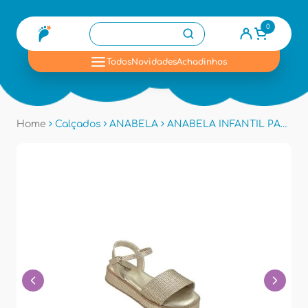
0
se
Todos
Novidades
Achadinhos
Home
Calçados
ANABELA
ANABELA INFANTIL PAMPILI 756007 - Ouro Light