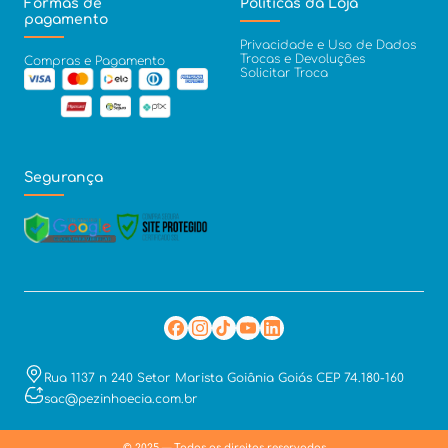
Formas de
Políticas da Loja
pagamento
Privacidade e Uso de Dados
Trocas e Devoluções
Compras e Pagamento
Solicitar Troca
Segurança
Rua 1137 n 240 Setor Marista Goiânia Goiás CEP 74.180-160
sac@pezinhoecia.com.br
© 2025 — Todos os direitos reservados