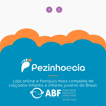
Loja online e franquia mais completa de
calçados infantis e infanto juvenis do Brasil.