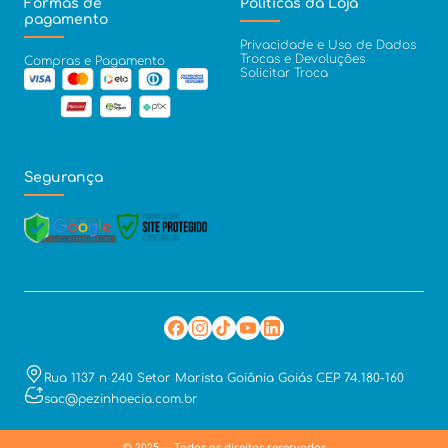
Formas de
Políticas da Loja
pagamento
Privacidade e Uso de Dados
Trocas e Devoluções
Compras e Pagamento
Solicitar Troca
Segurança
Rua 1137 n 240 Setor Marista Goiânia Goiás CEP 74.180-160
sac@pezinhoecia.com.br
© 2025 — Todos os direitos reservados