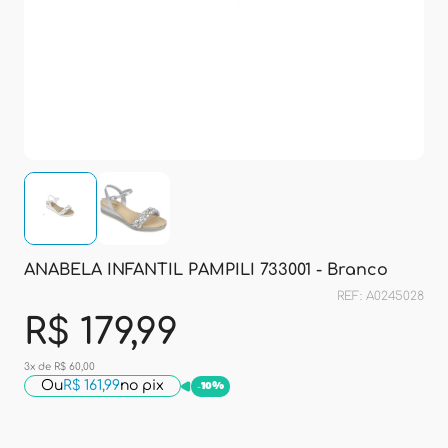
ANABELA INFANTIL PAMPILI 733001 - Branco
REF: A0245028
R$ 179,99
3x de R$ 60,00
Ou
R$ 161,99
no pix
-
10%