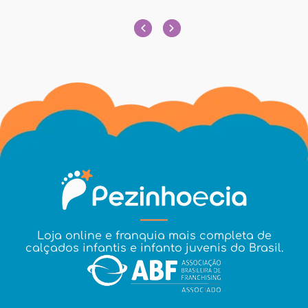
Loja online e franquia mais completa de
calçados infantis e infanto juvenis do Brasil.