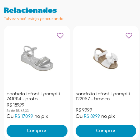
Relacionados
Talvez você esteja procurando
anabela infantil pampili
sandalia infantil pampili
7410114 - prata
122057 - branco
R$ 189,99
R$ 99,99
3x de R$ 63,33
Ou
R$ 170,99
no pix
Ou
R$ 89,99
no pix
Comprar
Comprar