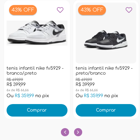
43% OFF
43% OFF
tenis infantil nike fv5929 -
tenis infantil nike fv5929 -
branco/preto
preto/branco
R$ 699,99
R$ 699,99
R$ 399,99
R$ 399,99
6x de R$ 66,66
6x de R$ 66,66
Ou
R$ 359,99
no pix
Ou
R$ 359,99
no pix
Comprar
Comprar