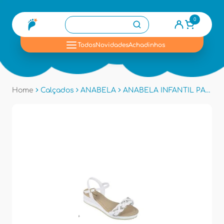
0
se
Todos
Novidades
Achadinhos
Home
Calçados
ANABELA
ANABELA INFANTIL PAMPILI 733001 - Branco