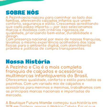
SOBRE NÓS
A Pezinhoecia nasceu para caminhar ao lado das
famílias, oferecendo calçados infantis que unem
conforto, segurança e estilo. Crescemos acreditando
que cada passo importa — por isso selecionamos
marcas e modelos com critérios rigorosos de
qualidade, priorizando bem-estar, durabilidade e
design.
Com presença nacional por meio de nossas franquias,
levamos a mesma experiência acolhedora das lojas
físicas para o ambiente digital, com atendimento
próximo e políticas de compra transparentes.
Nossa História
A Pezinho e Cia é a mais completa
franquia de calçados e acessórios
multimarcas infantojuvenis do Brasil.
Oferecemos qualidade, conforto e estilo para todos os
pezinhos. Com um variado mix de calçados e
acessórios para meninos e meninas, trabalhamos com
as principais marcas nacionais e importadas do
mercado.
A Boutique Futura Mamãe
começou sua história em
1978 em Goiânia, graças à Walkíria Calixto. Foi aí que