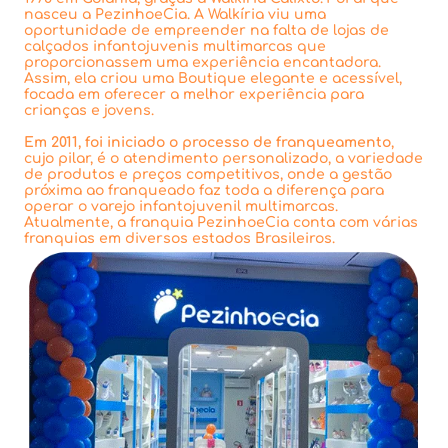
nasceu a PezinhoeCia. A Walkíria viu uma
oportunidade de empreender na falta de lojas de
calçados infantojuvenis multimarcas que
proporcionassem uma experiência encantadora.
Assim, ela criou uma Boutique elegante e acessível,
focada em oferecer a melhor experiência para
crianças e jovens.
Em 2011, foi iniciado o processo de franqueamento
,
cujo pilar, é o atendimento personalizado, a variedade
de produtos e preços competitivos, onde a gestão
próxima ao franqueado faz toda a diferença para
operar o varejo infantojuvenil multimarcas.
Atualmente, a franquia PezinhoeCia conta com várias
franquias em diversos estados Brasileiros.