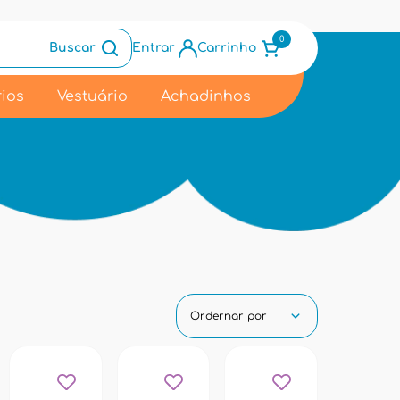
0
Buscar
Entrar
Carrinho
ios
Vestuário
Achadinhos