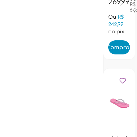
561002
269,99
R$
- preto
67,
Ou
R$
242,99
no pix
Comprar