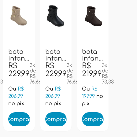
bota
bota
bota
21
22
21
22
20
22
infantil
infantil
infantil
pampili
R$
pampili
R$
pampili
R$
3x
3x
3x
de
de
de
141086
141086
141087
229,99
229,99
219,99
R$
R$
R$
- bege
- preto
- cafe
33
76,66
76,66
73,33
Ou
R$
Ou
R$
Ou
R$
206,99
206,99
197,99
no
no pix
no pix
pix
Comprar
Comprar
Comprar