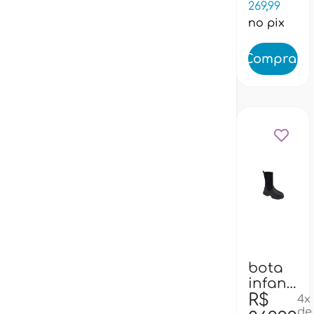
269,99
no pix
Comprar
bota
38
infantil
pampili
R$
4x
de