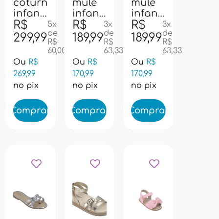
coturno
mule
mule
29
34
36
infantil
infantil
infantil
pampili
R$
pampili
R$
pampili
R$
5x
3x
3x
de
de
de
711019
734019
734019
299,99
189,99
189,99
R$
R$
R$
- bege
-
- preto
60,00
63,33
63,33
dourado
vz
Ou
R$
Ou
R$
Ou
R$
269,99
170,99
170,99
no pix
no pix
no pix
Comprar
Comprar
Comprar