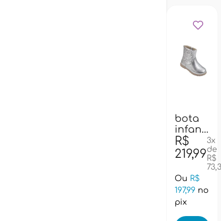
bota
20
22
23
infantil
pampili
R$
3x
de
141087
219,99
R$
-
73,
prata
Ou
R$
197,99
no
pix