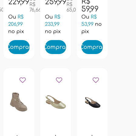
711014
- preto
460058
R$
229,99
259,99
R$
R$
- preto
- azul
59,99
50
76,66
65,00
dalia
Ou
R$
Ou
R$
Ou
R$
206,99
233,99
53,99
no
no pix
no pix
pix
Comprar
Comprar
Comprar