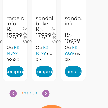
rasteira
sandalia
sandalia
28
31
18
19
infantil
birken
infantil
pampili
R$
infantil
R$
pampili
2x
3x
de
de
409343
pampili
122024
R$
159,99
179,99
R$
R$
-
568012
- rosa
109,99
00
80,00
60,00
prata
-
Ou
R$
Ou
R$
Ou
R$
dourado
143,99
161,99
no
98,99
no
no pix
pix
pix
Comprar
Comprar
Comprar
1
2
3
4
...
8