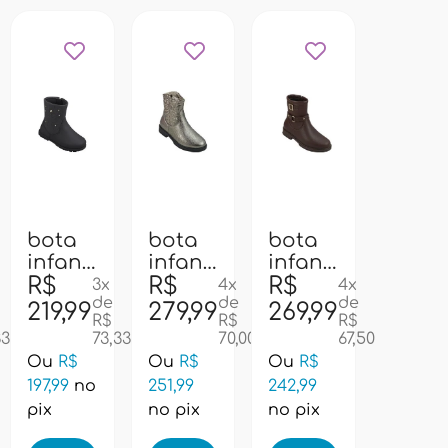
bota
bota
bota
21
22
24
37
36
infantil
infantil
infantil
pampili
R$
pampili
R$
pampili
R$
3x
4x
4x
de
de
de
141087
279124
279125
219,99
279,99
269,99
R$
R$
R$
- preto
-
- cafe
33
73,33
70,00
67,50
grafite
Ou
R$
Ou
R$
Ou
R$
197,99
no
251,99
242,99
pix
no pix
no pix