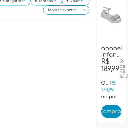
Categoria
Marcas
Valor
anabela
28
infantil
pampili
R$
3x
de
7410114
189,99
R$
-
63,
prata
Ou
R$
170,99
no pix
Comprar