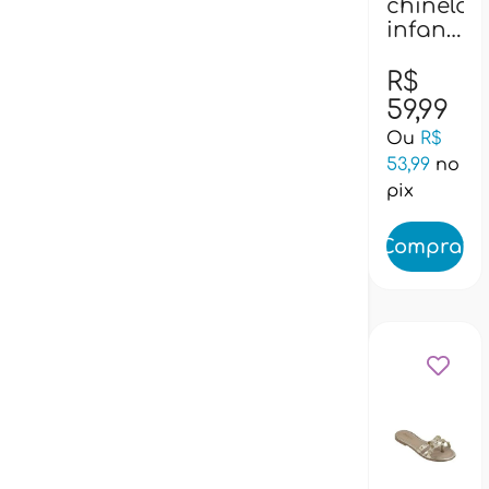
chinelo
29
infantil
pampili
460058
R$
- pink
59,99
Ou
R$
53,99
no
pix
Comprar