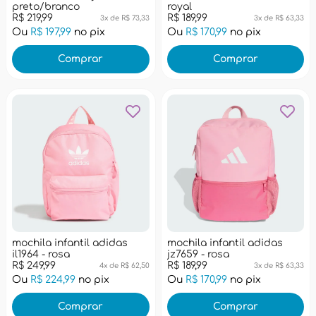
preto/branco
royal
R$ 219,99
R$ 189,99
3x de R$ 73,33
3x de R$ 63,33
Ou
R$ 197,99
no pix
Ou
R$ 170,99
no pix
Comprar
Comprar
mochila infantil adidas
mochila infantil adidas
il1964 - rosa
jz7659 - rosa
R$ 249,99
R$ 189,99
4x de R$ 62,50
3x de R$ 63,33
Ou
R$ 224,99
no pix
Ou
R$ 170,99
no pix
Comprar
Comprar