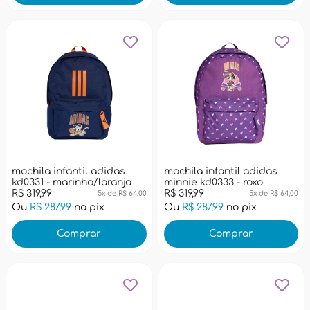
mochila infantil adidas
mochila infantil adidas
kd0331 - marinho/laranja
minnie kd0333 - roxo
R$ 319,99
R$ 319,99
5x de R$ 64,00
5x de R$ 64,00
Ou
R$ 287,99
no pix
Ou
R$ 287,99
no pix
Comprar
Comprar