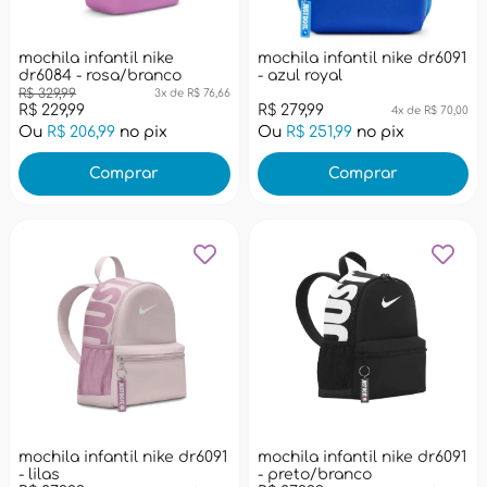
mochila infantil nike
mochila infantil nike dr6091
dr6084 - rosa/branco
- azul royal
R$ 329,99
3x de R$ 76,66
R$ 229,99
R$ 279,99
4x de R$ 70,00
Ou
R$ 206,99
no pix
Ou
R$ 251,99
no pix
Comprar
Comprar
mochila infantil nike dr6091
mochila infantil nike dr6091
- lilas
- preto/branco