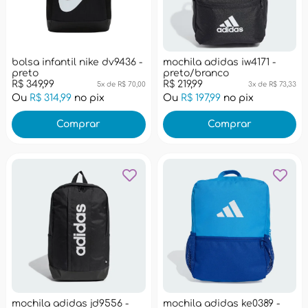
bolsa infantil nike dv9436 -
mochila adidas iw4171 -
preto
preto/branco
R$ 349,99
R$ 219,99
5x de R$ 70,00
3x de R$ 73,33
Ou
R$ 314,99
no pix
Ou
R$ 197,99
no pix
Comprar
Comprar
mochila adidas jd9556 -
mochila adidas ke0389 -