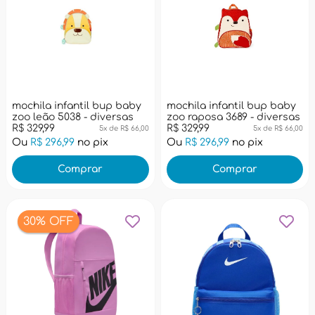
mochila infantil bup baby
mochila infantil bup baby
zoo leão 5038 - diversas
zoo raposa 3689 - diversas
R$ 329,99
R$ 329,99
5x de R$ 66,00
5x de R$ 66,00
Ou
R$ 296,99
no pix
Ou
R$ 296,99
no pix
Comprar
Comprar
30% OFF