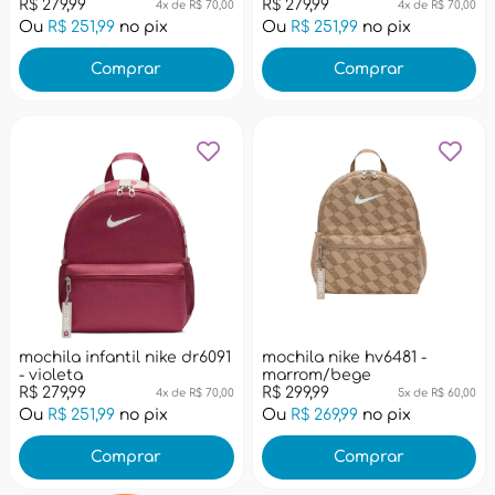
R$ 279,99
R$ 279,99
4x de R$ 70,00
4x de R$ 70,00
Ou
R$ 251,99
no pix
Ou
R$ 251,99
no pix
Comprar
Comprar
mochila infantil nike dr6091
mochila nike hv6481 -
- violeta
marrom/bege
R$ 279,99
R$ 299,99
4x de R$ 70,00
5x de R$ 60,00
Ou
R$ 251,99
no pix
Ou
R$ 269,99
no pix
Comprar
Comprar