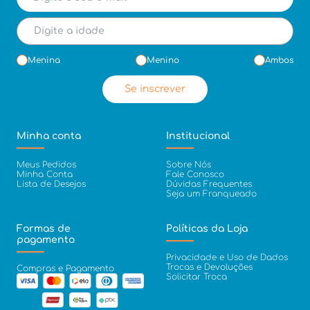
Menina
Menino
Ambos
Se inscrever
Minha conta
Institucional
Meus Pedidos
Sobre Nós
Minha Conta
Fale Conosco
Lista de Desejos
Dúvidas Frequentes
Seja um Franqueado
Formas de
Políticas da Loja
pagamento
Privacidade e Uso de Dados
Trocas e Devoluções
Compras e Pagamento
Solicitar Troca