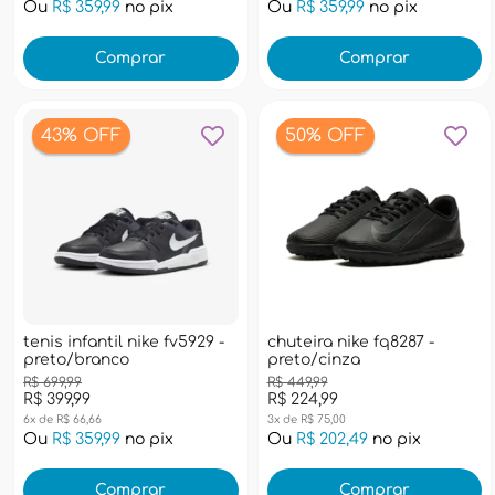
99
no pix
Ou
R$ 359,99
no pix
Ou
R$ 89,99
omprar
Comprar
Co
FF
50% OFF
il nike fv5929 -
chuteira nike fq8287 -
mochila esco
nco
preto/cinza
pacific son
989l01 - azul
R$ 449,99
R$ 224,99
R$ 279,99
3x de R$ 75,00
4x de R$ 70,00
99
no pix
Ou
R$ 202,49
no pix
Ou
R$ 251,9
omprar
Comprar
Co