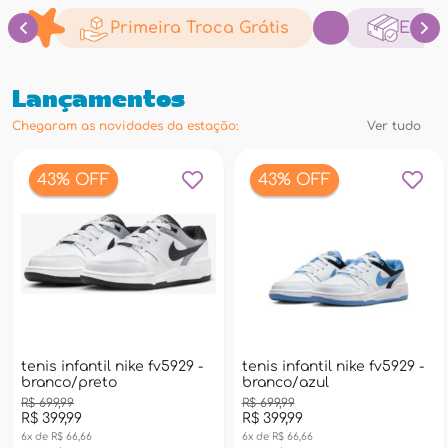
Primeira Troca Grátis
Envia
Lançamentos
Chegaram as novidades da estação:
Ver tudo
FF
43% OFF
il nike fv5929 -
tenis infantil nike fv5929 -
bolsa térmic
eto
branco/azul
pacific son
989l11 - azul
R$ 699,99
R$ 399,99
R$ 99,99
6x de R$ 66,66