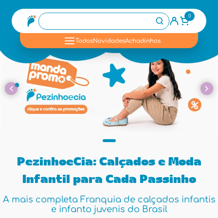
0
se
Todos
Novidades
Achadinhos
PezinhoeCia: Calçados e Moda
Infantil para Cada Passinho
A mais completa Franquia de calçados infantis
e infanto juvenis do Brasil