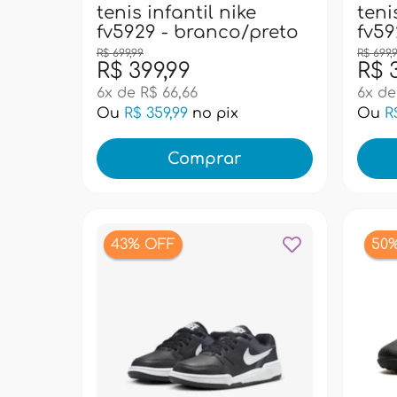
tenis infantil nike
bols
reto
fv5929 - branco/azul
paci
supe
R$ 699,99
R$ 399,99
R$ 
6x de R$ 66,66
Ou
R$ 359,99
no pix
Ou
R
Comprar
50% OFF