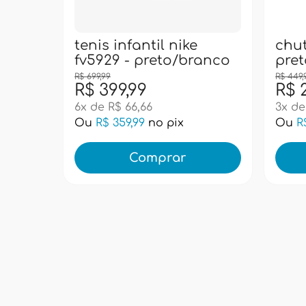
chuteira nike fq8287 -
moch
anco
preto/cinza
infa
supe
R$ 449,99
R$ 224,99
R$ 
3x de R$ 75,00
4x de
Ou
R$ 202,49
no pix
Ou
R
Comprar