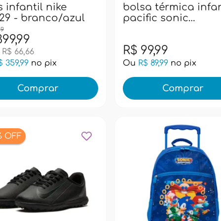
a térmica infantil
estojo escolar paci
fic sonic
sonic superstar 98
rstars 989l11 - azul
- azul
99,99
R$ 79,99
$ 89,99
no pix
Ou
R$ 71,99
no pix
Comprar
Comprar