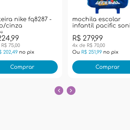
ila escolar
bone infantil adid
ntil pacific sonic
minnie ka9888 - ro
rstars 989l01 - azul
279,99
R$ 199,99
 R$ 70,00
3x de R$ 66,66
$ 251,99
no pix
Ou
R$ 179,99
no pix
Comprar
Comprar