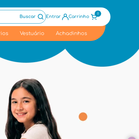
0
Buscar
Entrar
Carrinho
ios
Vestuário
Achadinhos